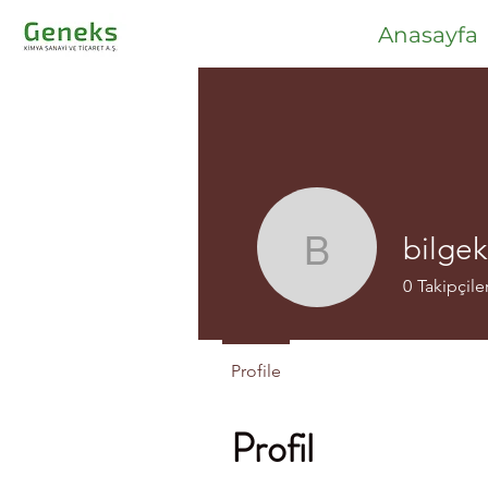
Anasayfa
bilge
bilgekaza
0
Takipçile
Profile
Profil