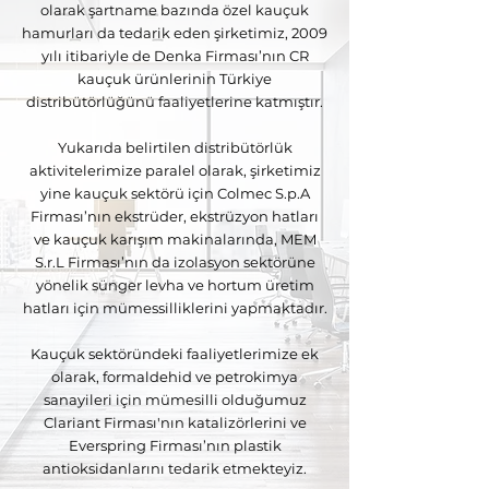
olarak şartname bazında özel kauçuk
hamurları da tedarik eden şirketimiz, 2009
yılı itibariyle de Denka Firması’nın CR
kauçuk ürünlerinin Türkiye
distribütörlüğünü faaliyetlerine katmıştır.
Yukarıda belirtilen distribütörlük
aktivitelerimize paralel olarak, şirketimiz
yine kauçuk sektörü için Colmec S.p.A
Firması’nın ekstrüder, ekstrüzyon hatları
ve kauçuk karışım makinalarında, MEM
S.r.L Firması’nın da izolasyon sektörüne
yönelik sünger levha ve hortum üretim
hatları için mümessilliklerini yapmaktadır.
Kauçuk sektöründeki faaliyetlerimize ek
olarak, formaldehid ve petrokimya
sanayileri için mümesilli olduğumuz
Clariant Firması'nın katalizörlerini ve
Everspring Firması’nın plastik
antioksidanlarını tedarik etmekteyiz.